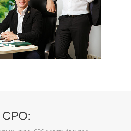
 СРО:
мить допуск СРО в сроки, близкие к