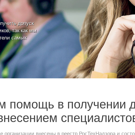
лучить допуск
ков, так как мы
тели самых
 помощь в получении 
внесением специалисто
 организации внесены в реестр РосТехНадзора и сос