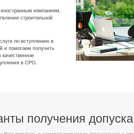
 иностранным компаниям,
твление строительной
слуги по вступлению в
й и помогаем получить
 качественное
тупления в СРО.
анты получения допуска
 Вам вступить в саморегулируемую организацию и офор