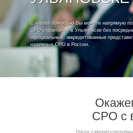
С нашей помощью Вы можете напрямую по
СРО строителей в Ульяновске без посредни
официальные, аккредитованные представи
надежных СРО в России.
Окажем
СРО с 
Наши саморегулируемые