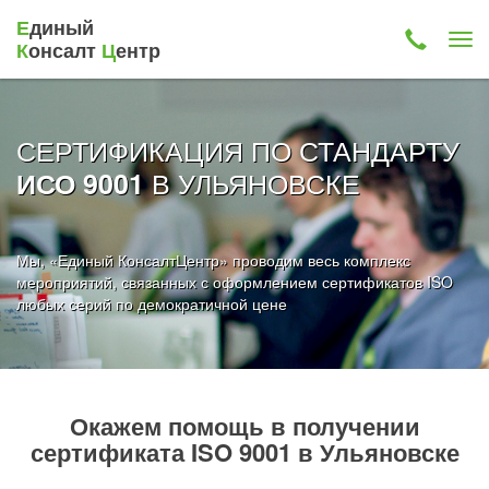
Е
диный
К
онсалт
Ц
ентр
СЕРТИФИКАЦИЯ ПО СТАНДАРТУ
В УЛЬЯНОВСКЕ
ИСО 9001
Мы, «Единый КонсалтЦентр» проводим весь комплекс
мероприятий, связанных с оформлением сертификатов ISO
любых серий по демократичной цене
Окажем помощь в получении
сертификата ISO 9001 в Ульяновске