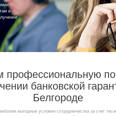
лями
там в
олучении
м профессиональную по
чении банковской гаран
Белгороде
иболее выгодные условия сотрудничества за счет тес