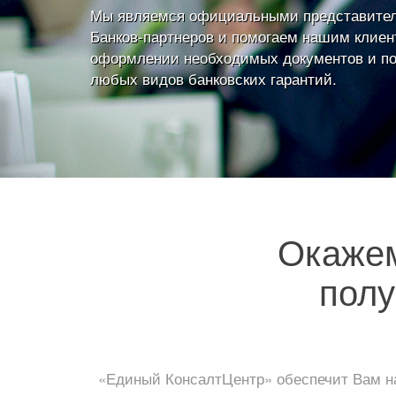
Мы являемся официальными представите
Банков-партнеров и помогаем нашим клиен
оформлении необходимых документов и п
любых видов банковских гарантий.
Окаже
полу
«Единый КонсалтЦентр» обеспечит Вам на