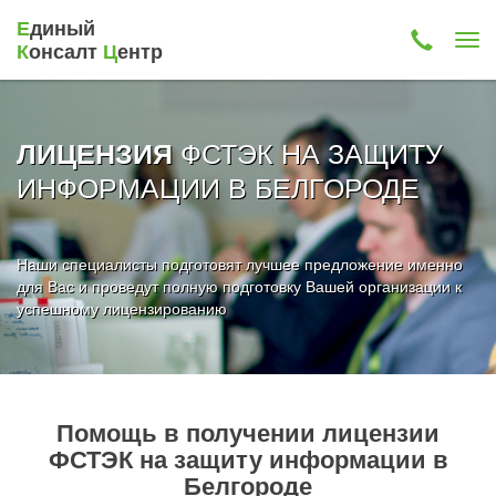
Е
диный
К
онсалт
Ц
ентр
ФСТЭК НА ЗАЩИТУ
ЛИЦЕНЗИЯ
ИНФОРМАЦИИ В БЕЛГОРОДЕ
Наши специалисты подготовят лучшее предложение именно
для Вас и проведут полную подготовку Вашей организации к
успешному лицензированию
Помощь в получении лицензии
ФСТЭК на защиту информации в
Белгороде