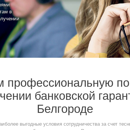
лями
там в
олучении
м профессиональную по
чении банковской гаран
Белгороде
иболее выгодные условия сотрудничества за счет тес