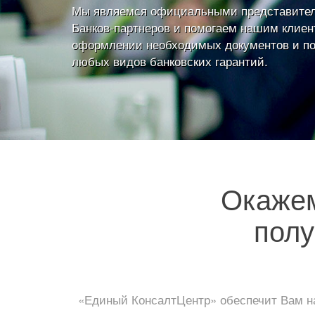
Мы являемся официальными представите
Банков-партнеров и помогаем нашим клиен
оформлении необходимых документов и п
любых видов банковских гарантий.
Окаже
полу
«Единый КонсалтЦентр» обеспечит Вам на