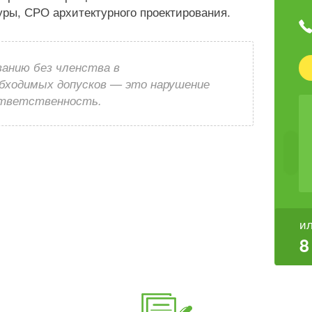
уры, СРО архитектурного проектирования.
анию без членства в
обходимых допусков — это нарушение
 ответственность.
ил
8