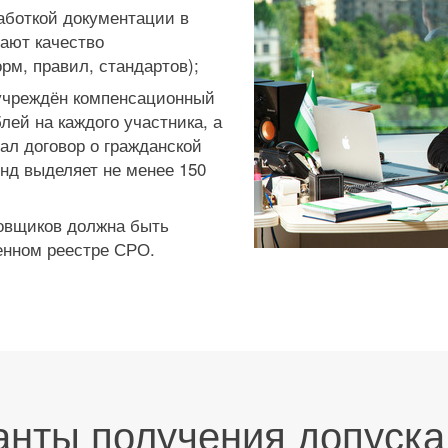
аботкой документации в
ают качество
рм, правил, стандартов);
учреждён компенсационный
лей на каждого участника, а
вал договор о гражданской
нд выделяет не менее 150
ровщиков должна быть
енном реестре СРО.
анты получения допуска