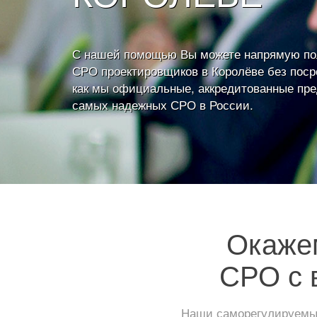
С нашей помощью Вы можете напрямую по
СРО проектировщиков в Королёве без посре
как мы официальные, аккредитованные пр
самых надежных СРО в России.
Окажем
СРО с 
Наши саморегулируемые