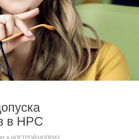
допуска
в в НРС
тоят в НОСТРОЙ/НОПРИЗ