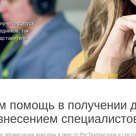
лучить допуск
дников, так
едставители
 помощь в получении 
внесением специалисто
 организации внесены в реестр РосТехНадзора и сос