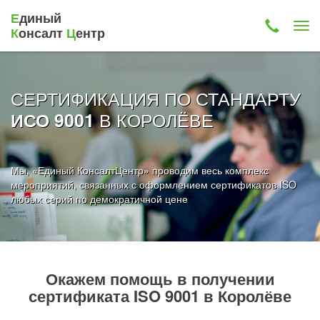
Е
диный
К
онсалт
Ц
ентр
СЕРТИФИКАЦИЯ ПО СТАНДАРТУ
В КОРОЛЁВЕ
ИСО 9001
Мы, «Единый КонсалтЦентр» проводим весь комплекс
мероприятий, связанных с оформлением сертификатов ISO
любых серий по демократичной цене
Окажем помощь в получении
сертификата ISO 9001 в Королёве