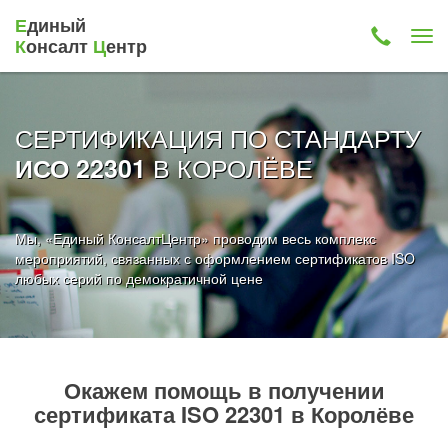
Е
диный
К
онсалт
Ц
ентр
СЕРТИФИКАЦИЯ ПО СТАНДАРТУ
В КОРОЛЁВЕ
ИСО 22301
Мы, «Единый КонсалтЦентр» проводим весь комплекс
мероприятий, связанных с оформлением сертификатов ISO
любых серий по демократичной цене
Окажем помощь в получении
сертификата ISO 22301 в Королёве