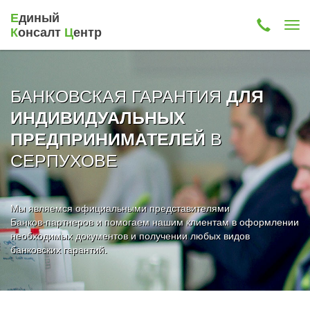
Е
диный
К
онсалт
Ц
ентр
БАНКОВСКАЯ ГАРАНТИЯ
ДЛЯ
ИНДИВИДУАЛЬНЫХ
В
ПРЕДПРИНИМАТЕЛЕЙ
СЕРПУХОВЕ
Мы являемся официальными представителями
Банков-партнеров и помогаем нашим клиентам в оформлении
необходимых документов и получении любых видов
банковских гарантий.