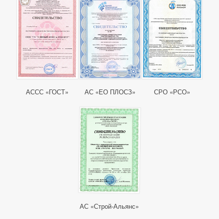
АССС «ГОСТ»
АС «ЕО ПЛОСЗ»
СРО «РСО»
АС «Строй-Альянс»