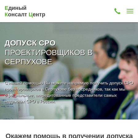
Е
диный
К
онсалт
Ц
ентр
ДОПУСК СРО
ПРОЕКТИРОВЩИКОВ В
СЕРПУХОВЕ
С нашей помощью Вы можете напрямую получить допуск СРО
проектировщиков в Серпухове без посредников, так как мы
официальные, аккредитованные представители самых
надежных СРО в России.
Окажем помощь в получении допуска