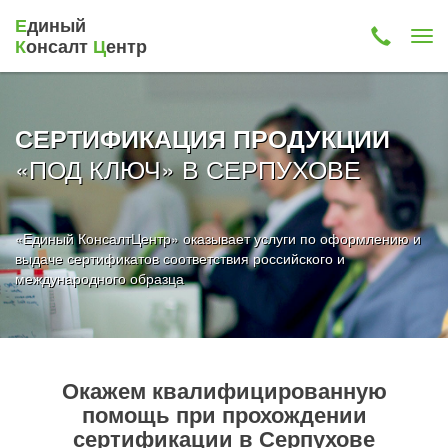
Е
диный
К
онсалт
Ц
ентр
СЕРТИФИКАЦИЯ ПРОДУКЦИИ
«ПОД КЛЮЧ» В СЕРПУХОВЕ
«Единый КонсалтЦентр» оказывает услуги по оформлению и
выдаче сертификатов соответствия российского и
международного образца
Окажем квалифицированную
помощь при прохождении
сертификации в Серпухове