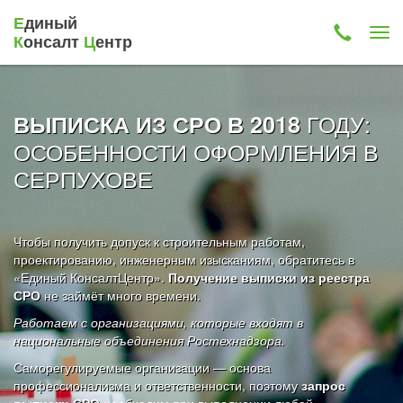
Е
диный
К
онсалт
Ц
ентр
ГОДУ:
ВЫПИСКА ИЗ СРО В 2018
ОСОБЕННОСТИ ОФОРМЛЕНИЯ В
СЕРПУХОВЕ
Чтобы получить допуск к строительным работам,
проектированию, инженерным изысканиям, обратитесь в
«Единый КонсалтЦентр».
Получение выписки из реестра
СРО
не займёт много времени.
Работаем с организациями, которые входят в
национальные объединения Ростехнадзора.
Саморегулируемые организации — основа
профессионализма и ответственности, поэтому
запрос