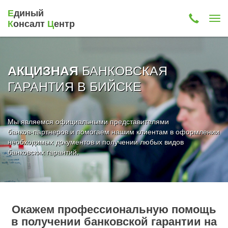
Е
диный
К
онсалт
Ц
ентр
БАНКОВСКАЯ
АКЦИЗНАЯ
ГАРАНТИЯ В БИЙСКЕ
Мы являемся официальными представителями
банков-партнеров и помогаем нашим клиентам в оформлении
необходимых документов и получении любых видов
банковских гарантий.
Окажем профессиональную помощь
в получении банковской гарантии на