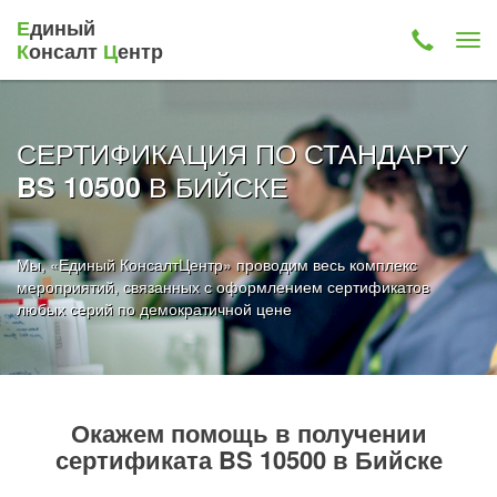
Е
диный
К
онсалт
Ц
ентр
СЕРТИФИКАЦИЯ ПО СТАНДАРТУ
В БИЙСКЕ
BS 10500
Мы, «Единый КонсалтЦентр» проводим весь комплекс
мероприятий, связанных с оформлением сертификатов
любых серий по демократичной цене
Окажем помощь в получении
сертификата BS 10500 в Бийске