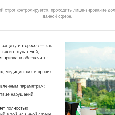
ой строг контролируется, проходить лицензирование до
данной сфере.
 защиту интересов — как
 так и покупателей,
я призвана обеспечить:
их, медицинских и прочих
аявленным параметрам;
ствие нарушений.
яет полностью
ий в той или иной сфере.