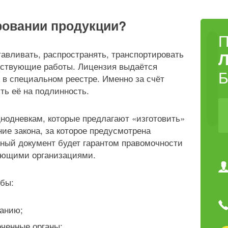
ровании продукции?
авливать, распространять, транспортировать
тствующие работы. Лицензия выдаётся
 в специальном реестре. Именно за счёт
ть её на подлинность.
одневкам, которые предлагают «изготовить»
ние закона, за которое предусмотрена
нный документ будет гарантом правомочности
ующими организациями.
обы:
ванию;
оченные органы;