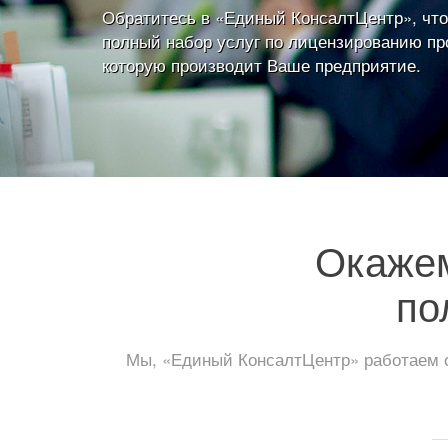
Обратитесь в «Единый КонсалтЦентр», что
полный набор услуг по лицензированию пр
которую производит Ваше предприятие.
Окаже
по
Мы, «Единый КонсалтЦентр» работаем о