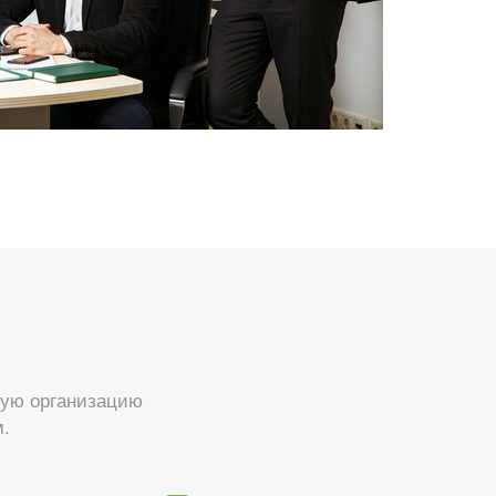
мую организацию
м.