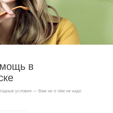
мощь в
ске
годные условия — Вам ни о чём не надо