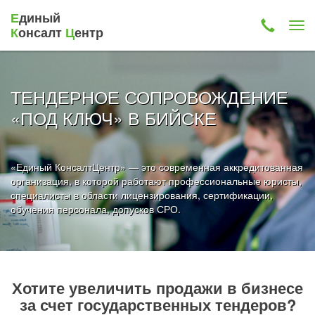
Е
диный
К
онсалт
Ц
ентр
ТЕНДЕРНОЕ СОПРОВОЖДЕНИЕ
«ПОД КЛЮЧ» В БИЙСКЕ
«Единый КонсалтЦентр» — это современная аккредитованная
организация, в которой работают профессиональные юристы,
специалисты в области лицензирования, сертификации,
обучения персонала, допусков СРО.
Хотите увеличить продажи в бизнесе
за счет государственных тендеров?