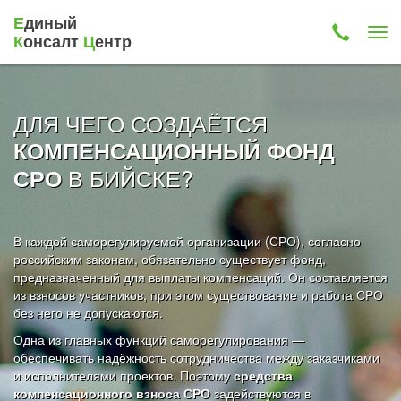
Е
диный
К
онсалт
Ц
ентр
ДЛЯ ЧЕГО СОЗДАЁТСЯ
КОМПЕНСАЦИОННЫЙ ФОНД
В БИЙСКЕ?
СРО
В каждой саморегулируемой организации (СРО), согласно
российским законам, обязательно существует фонд,
предназначенный для выплаты компенсаций. Он составляется
из взносов участников, при этом существование и работа СРО
без него не допускаются.
Одна из главных функций саморегулирования —
обеспечивать надёжность сотрудничества между заказчиками
и исполнителями проектов. Поэтому
средства
компенсационного взноса СРО
задействуются в