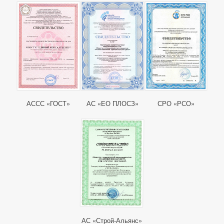
АССС «ГОСТ»
АС «ЕО ПЛОСЗ»
СРО «РСО»
АС «Строй-Альянс»