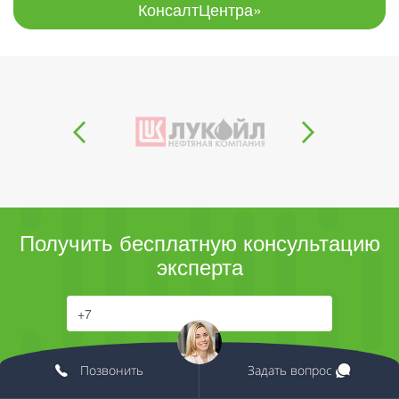
КонсалтЦентра»
Получить бесплатную консультацию
эксперта
Отправить
Позвонить
Задать вопрос