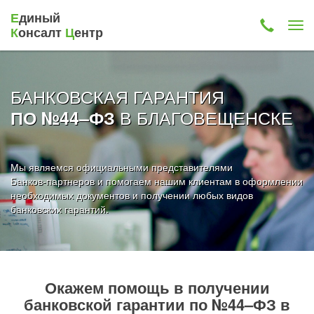
Е
диный
К
онсалт
Ц
ентр
БАНКОВСКАЯ ГАРАНТИЯ
В БЛАГОВЕЩЕНСКЕ
ПО №44–ФЗ
Мы являемся официальными представителями
Банков-партнеров и помогаем нашим клиентам в оформлении
необходимых документов и получении любых видов
банковских гарантий.
Окажем помощь в получении
банковской гарантии по №44–ФЗ в