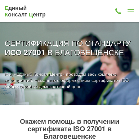
Е
диный
К
онсалт
Ц
ентр
СЕРТИФИКАЦИЯ ПО СТАНДАРТУ
В БЛАГОВЕЩЕНСКЕ
ИСО 27001
Мы, «Единый КонсалтЦентр» проводим весь комплекс
мероприятий, связанных с оформлением сертификатов ISO
любых серий по демократичной цене
Окажем помощь в получении
сертификата ISO 27001 в
Благовещенске