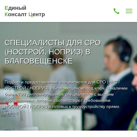
Е
диный
К
онсалт
Ц
ентр
СПЕЦИАЛИСТЫ ДЛЯ СРО
(НОСТРОЙ, НОПРИЗ) В
БЛАГОВЕЩЕНСКЕ
Подбор и предоставление специалистов для СРО (НРС /
НОСТРОЙ / НОПРИЗ) в Благовещенске под ключ. В наличии
более 780 дипломированных специалистов с высшим
образованием, которые соответствуют требованиям
НОСТРОЙ / НОПРИЗ и готовых к трудоустройству прямо
сейчас