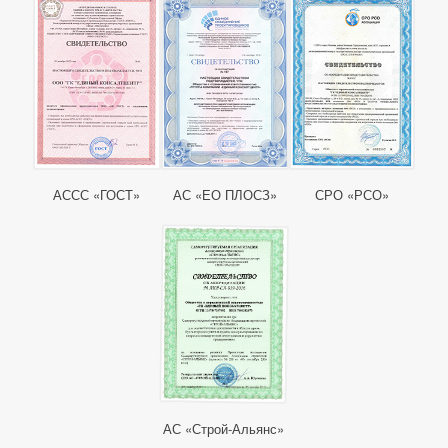
АССС «ГОСТ»
АС «ЕО ПЛОСЗ»
СРО «РСО»
АС «Строй-Альянс»