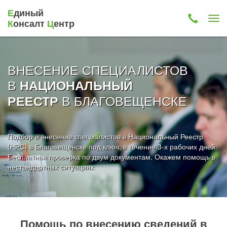
Е
диный
К
онсалт
Ц
ентр
ВНЕСЕНИЕ СПЕЦИАЛИСТОВ
В
НАЦИОНАЛЬНЫЙ
В БЛАГОВЕЩЕНСКЕ
РЕЕСТР
Подбор и внесение специалистов в Национальный Реестр
(НРС) в Благовещенске под ключ, в течение 3-х рабочих дней.
Бесплатная проверка по двум документам. Окажем помощь в
нестандартных ситуациях
Помощь по внесению сведений в