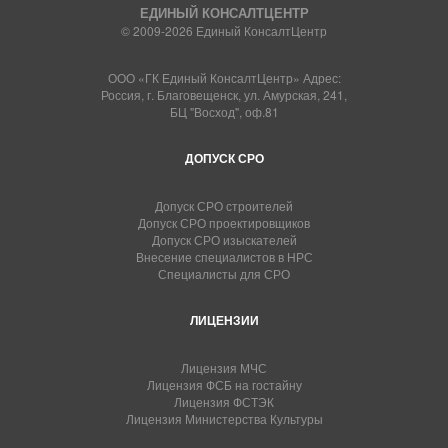
ЕДИНЫЙ КОНСАЛТЦЕНТР
© 2009-2026 Единый КонсалтЦентр
ООО «ГК Единый КонсалтЦентр» Адрес:
Россия, г. Благовещенск, ул. Амурская, 241,
БЦ "Восход", оф.81
ДОПУСК СРО
Допуск СРО строителей
Допуск СРО проектировщиков
Допуск СРО изыскателей
Внесение специалистов в НРС
Специалисты для СРО
ЛИЦЕНЗИИ
Лицензия МЧС
Лицензия ФСБ на гостайну
Лицензия ФСТЭК
Лицензия Министерства Культуры