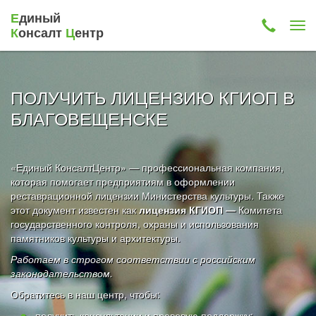
Е
диный
К
онсалт
Ц
ентр
ПОЛУЧИТЬ ЛИЦЕНЗИЮ КГИОП В
БЛАГОВЕЩЕНСКЕ
«Единый КонсалтЦентр» — профессиональная компания,
которая помогает предприятиям в оформлении
реставрационной лицензии Министерства культуры. Также
этот документ известен как
лицензия КГИОП —
Комитета
государственного контроля, охраны и использования
памятников культуры и архитектуры.
Работаем в строгом соответствии с российским
законодательством.
Обратитесь в наш центр, чтобы:
получить консультации и правовую поддержку;