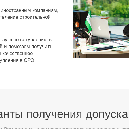
 иностранным компаниям,
твление строительной
слуги по вступлению в
й и помогаем получить
 качественное
тупления в СРО.
анты получения допуска
 Вам вступить в саморегулируемую организацию и офор