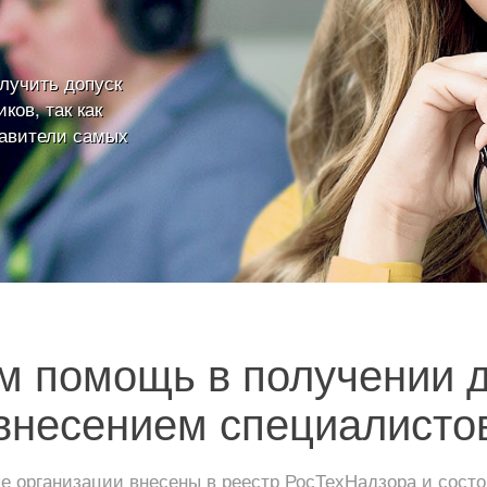
лучить допуск
ков, так как
авители самых
 помощь в получении 
внесением специалисто
 организации внесены в реестр РосТехНадзора и сос