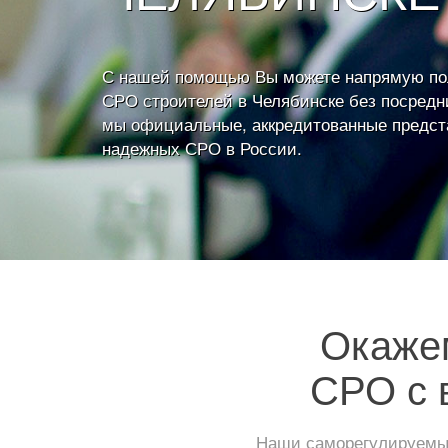
С нашей помощью Вы можете напрямую по
СРО строителей в Челябинске без посредни
мы официальные, аккредитованные предст
надежных СРО в России.
Окажем
СРО с 
Наши саморегулируемые