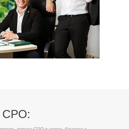
 СРО:
мить допуск СРО в сроки, близкие к