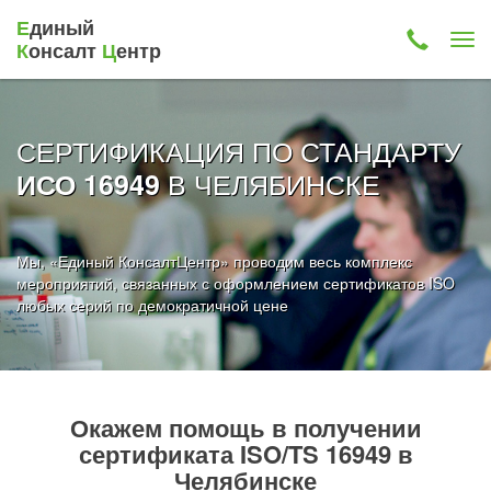
Е
диный
К
онсалт
Ц
ентр
СЕРТИФИКАЦИЯ ПО СТАНДАРТУ
В ЧЕЛЯБИНСКЕ
ИСО 16949
Мы, «Единый КонсалтЦентр» проводим весь комплекс
мероприятий, связанных с оформлением сертификатов ISO
любых серий по демократичной цене
Окажем помощь в получении
сертификата ISO/TS 16949 в
Челябинске