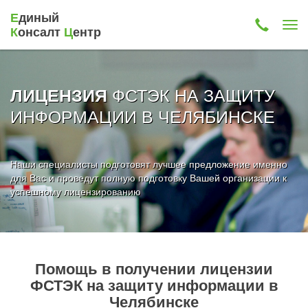
Е
диный
К
онсалт
Ц
ентр
ФСТЭК НА ЗАЩИТУ
ЛИЦЕНЗИЯ
ИНФОРМАЦИИ В ЧЕЛЯБИНСКЕ
Наши специалисты подготовят лучшее предложение именно
для Вас и проведут полную подготовку Вашей организации к
успешному лицензированию
Помощь в получении лицензии
ФСТЭК на защиту информации в
Челябинске