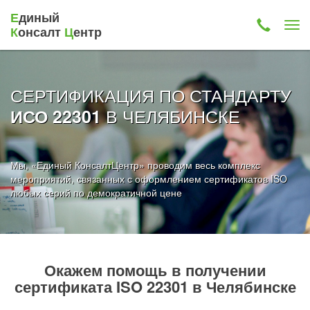
Е
диный
К
онсалт
Ц
ентр
СЕРТИФИКАЦИЯ ПО СТАНДАРТУ
В ЧЕЛЯБИНСКЕ
ИСО 22301
Мы, «Единый КонсалтЦентр» проводим весь комплекс
мероприятий, связанных с оформлением сертификатов ISO
любых серий по демократичной цене
Окажем помощь в получении
сертификата ISO 22301 в Челябинске