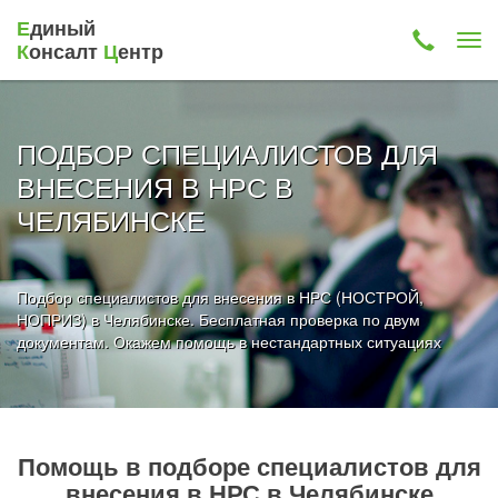
Е
диный
К
онсалт
Ц
ентр
ПОДБОР СПЕЦИАЛИСТОВ ДЛЯ
ВНЕСЕНИЯ В НРС В
ЧЕЛЯБИНСКЕ
Подбор специалистов для внесения в НРС (НОСТРОЙ,
НОПРИЗ) в Челябинске. Бесплатная проверка по двум
документам. Окажем помощь в нестандартных ситуациях
Помощь в подборе специалистов для
внесения в НРС в Челябинске