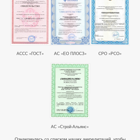
АССС «ГОСТ»
АС «ЕО ПЛОСЗ»
СРО «РСО»
АС «Строй-Альянс»
Ознакомьтесь со списком наших аккредитаций, чтобы