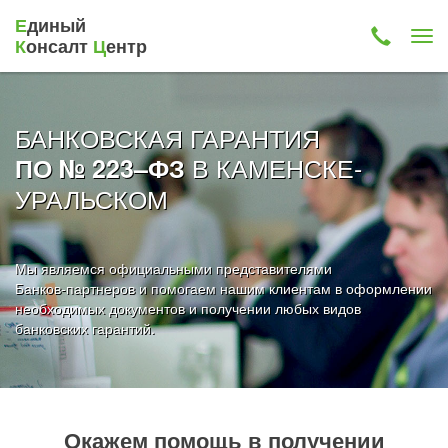
Е
диный
К
онсалт
Ц
ентр
БАНКОВСКАЯ ГАРАНТИЯ
В КАМЕНСКЕ-
ПО № 223–ФЗ
УРАЛЬСКОМ
Мы являемся официальными представителями
Банков-партнеров и помогаем нашим клиентам в оформлении
необходимых документов и получении любых видов
банковских гарантий.
Окажем помощь в получении