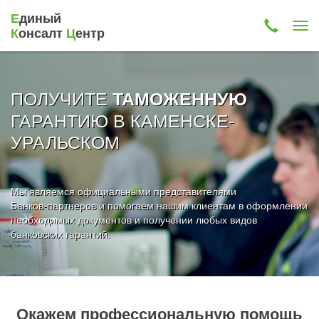
Е
диный
К
онсалт
Ц
ентр
ПОЛУЧИТЕ
ТАМОЖЕННУЮ
ГАРАНТИЮ В КАМЕНСКЕ-
УРАЛЬСКОМ
Мы являемся официальными представителями
Банков-партнеров и помогаем нашим клиентам в оформлении
необходимых документов и получении любых видов
банковских гарантий.
Окажем профессиональную помощь