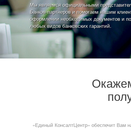
Мы являемся официальными представите
Банков-партнеров и помогаем нашим клиен
оформлении необходимых документов и п
любых видов банковских гарантий.
Окаже
пол
«Единый КонсалтЦентр» обеспечит Вам на