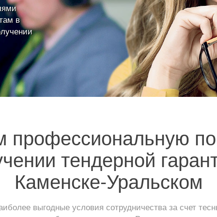
лями
там в
олучении
м профессиональную по
учении тендерной гарант
Каменске-Уральском
иболее выгодные условия сотрудничества за счет тес