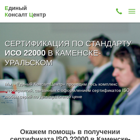
Е
диный
К
онсалт
Ц
ентр
СЕРТИФИКАЦИЯ ПО СТАНДАРТУ
В КАМЕНСКЕ-
ИСО 22000
УРАЛЬСКОМ
Мы, «Единый КонсалтЦентр» проводим весь комплекс
мероприятий, связанных с оформлением сертификатов ISO
любых серий по демократичной цене
Окажем помощь в получении
сертификата ISO 22000 в Каменске-