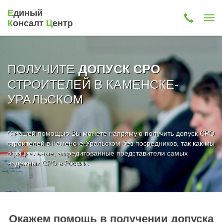
Е
диный
К
онсалт
Ц
ентр
ПОЛУЧИТЕ
ДОПУСК СРО
СТРОИТЕЛЕЙ В КАМЕНСКЕ-
УРАЛЬСКОМ
С нашей помощью Вы можете напрямую получить допуск СРО
строителей в Каменске-Уральском без посредников, так как мы
официальные, аккредитованные представители самых
надежных СРО в России.
Окажем помощь в получении допуска